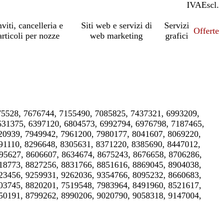
IVA
Incl.
Escl.
nviti, cancelleria e
Siti web e servizi di
Servizi
Offert
articoli per nozze
web marketing
grafici
75528, 7676744, 7155490, 7085825, 7437321, 6993209,
631375, 6397120, 6804573, 6992794, 6976798, 7187465,
20939, 7949942, 7961200, 7980177, 8041607, 8069220,
91110, 8296648, 8305631, 8371220, 8385690, 8447012,
95627, 8606607, 8634674, 8675243, 8676658, 8706286,
18773, 8827256, 8831766, 8851616, 8869045, 8904038,
23456, 9259931, 9262036, 9354766, 8095232, 8660683,
03745, 8820201, 7519548, 7983964, 8491960, 8521617,
50191, 8799262, 8990206, 9020790, 9058318, 9147004,