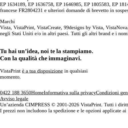
EP 1634189, EP 1636758, EP 1646985, EP 1805583, EP 181
francese FR2804231 e ulteriori domande di brevetto in sospeso 
Marchi
Vista, VistaPrint, VistaCreate, 99designs by Vista, VistaNo
negli Stati Uniti e/o in altri paesi. Tutti gli altri brand e i nom
Tu hai un’idea, noi te la stampiamo.
Con la qualità che immaginavi.
VistaPrint
è a tua disposizione
in qualsiasi
momento.
0422 188 3650
Home
Informativa sulla privacy
Condizioni gen
Avviso legale
Un’azienda CIMPRESS
© 2001-2026 VistaPrint. Tutti i diritti
I prezzi non includono la spedizione e le opzioni applicate ai 