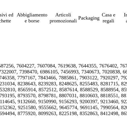
sivi ed
Abbigliamento
Articoli
Casa e
I
Packaging
chette
e borse
promozionali
regali
587256, 7604227, 7607084, 7619638, 7644355, 7676402, 76
7322007, 7398470, 6986105, 7456993, 7340673, 7020838, 6
746358, 7797167, 7843466, 7885861, 7903122, 7920297, 79
231034, 8238643, 8239283, 8248625, 8255483, 8281715, 82
532810, 8565914, 8572512, 8587614, 8588529, 8588954, 85
793195, 8793570, 8798781, 8807031, 8810603, 8818551, 88
114645, 9132660, 9150990, 9156293, 9200397, 9213460, 92
152362, 9251580, 9555662, 9645774, 9691145, 7990564, 82
694494, 8775920, 8099263, 8225198, 8352863, 8412498, 86