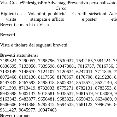
VistaCreate
99designs
ProAdvantage
Preventivo personalizzato
Biglietti da
Volantini, pubblicità
Cartelli, striscioni
Ade
visita
stampata e ufficio
e poster
eti
Brevetti e marchi di Vista
Brevetti
Vista è titolare dei seguenti brevetti:
Brevetti statunitensi
7489324, 7490057, 7495796, 7530937, 7542155,7584424, 7
6836695, 7133050, 7339598, 6947808,, 7016757, 7016756, 
7133149, 7145670, 7124107, 7120634, 6247011, 7711845, 7
8072468, 8103130, 8117556, 8170367, 8170708, 8219238, 8
8447832, 8467593, 8498018, 8502834, 8515572, 8522140, 8
8711399, 8713419, 8732003, 8775271, 8782131, 8783553, 8
8943398, 9002137, 9015581, 9038537, 9081519, 9103059, 9
9163343, 9483877, 9656481, 9683322, 6650433, 8634089, 9
8606606, 8941868, 9292812, 9594533, 7681122, 7996756, 8
9311427, 9645977. 10047463
Brevetti europei