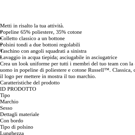
spostarti
spostarti
spostarti
spostarti
sp
Metti in risalto la tua attività.
Popeline 65% poliestere, 35% cotone
Colletto classico a un bottone
Polsini tondi a due bottoni regolabili
Taschino con angoli squadrati a sinistra
Lavaggio in acqua tiepida; asciugabile in asciugatrice
Crea un look uniforme per tutti i membri del tuo team con la
uomo in popeline di poliestere e cotone Russell™. Classica,
il logo per mettere in mostra il tuo marchio.
Caratteristiche del prodotto
ID PRODOTTO
Tipo
Marchio
Sesso
Dettagli materiale
Con bordo
Tipo di polsino
Lunghezza