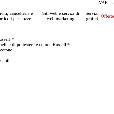
IVA
Incl.
Escl.
nviti, cancelleria e
Siti web e servizi di
Servizi
Offert
articoli per nozze
web marketing
grafici
Russell™
peline di poliestere e cotone Russell™
 cotone
labili
io