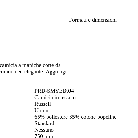
t
ostarti
spostarti
spostarti
r
i
Formati e dimensioni
c
o
 camicia a maniche corte da
 comoda ed elegante. Aggiungi
PRD-SMYEB9J4
Camicia in tessuto
Russell
Uomo
65% poliestere 35% cotone popeline
Standard
Nessuno
750 mm