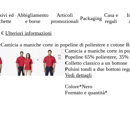
sivi ed
Abbigliamento
Articoli
Casa e
I
Packaging
chette
e borse
promozionali
regali
0 €
Ulteriori informazioni
e
Camicia a maniche corte in popeline di poliestere e cotone 
immagine
grandito
sa
icca
L’immagine
Ingrandito
Usa
Clicca
L’immagine
Ingrandito
Usa
Clicca
Camicia a maniche corte in po
uò
r
può
a
i
per
può
a
i
per
Popeline 65% poliestere, 35%
sere
inimo
omandi
largare
essere
minimo
comandi
allargare
essere
minimo
comandi
allargare
Colletto classico a un bottone
grandita
ingrandita
+
ingrandita
+
Polsini tondi a due bottoni rego
e
e
Vedi dettagli
+
+
Colore
*
Nero
r
per
per
N
B
B
G
B
R
B
Obbligator
Formato e quantità
*
grandire
ingrandire
ingrandire
e
l
l
r
i
o
l
o
o
r
u
u
i
a
s
u
durre
ridurre
ridurre
o
e
g
n
s
n
e
e
l
i
c
o
a
le
le
e
o
o
v
ecce
frecce
frecce
t
y
r
per
per