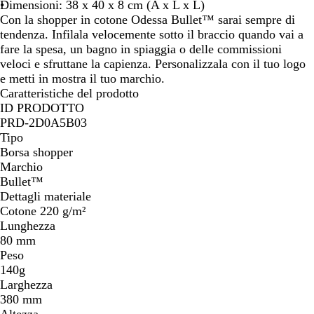
i
t
y
o
Dimensioni: 38 x 40 x 8 cm (A x L x L)
m
t
n
Con la shopper in cotone Odessa Bullet™ sarai sempre di
e
r
e
tendenza. Infilala velocemente sotto il braccio quando vai a
i
fare la spesa, un bagno in spiaggia o delle commissioni
c
veloci e sfruttane la capienza. Personalizzala con il tuo logo
o
e metti in mostra il tuo marchio.
Caratteristiche del prodotto
ID PRODOTTO
PRD-2D0A5B03
Tipo
Borsa shopper
Marchio
Bullet™
Dettagli materiale
Cotone 220 g/m²
Lunghezza
80 mm
Peso
140g
Larghezza
380 mm
Altezza