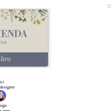
ici
designer
sign
a zero