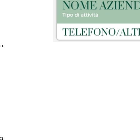
cm
nto
cm