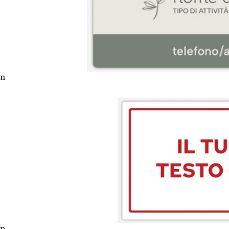
cm
cm