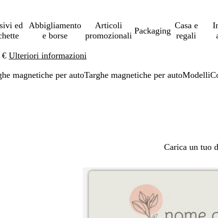
sivi ed
Abbigliamento
Articoli
Casa e
I
Packaging
chette
e borse
promozionali
regali
0 €
Ulteriori informazioni
ghe magnetiche per auto
Targhe magnetiche per auto
Modelli
C
Carica un tuo 