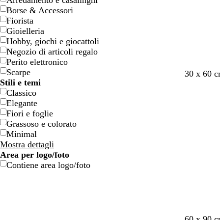
Arredamento e casalinghi
o
o
e
e
Borse & Accessori
n
n
Fiorista
e
e
Gioielleria
Hobby, giochi e giocattoli
Negozio di articoli regalo
Perito elettronico
Scarpe
c
g
g
g
30 x 60 
Stili e temi
r
r
r
r
Classico
e
i
i
i
Elegante
m
g
g
g
Fiori e foglie
a
i
i
i
Grassoso e colorato
o
o
o
Minimal
c
c
c
Mostra dettagli
h
h
h
Area per logo/foto
i
i
i
Contiene area logo/foto
a
a
a
r
r
r
o
o
o
r
n
a
v
b
60 x 90 