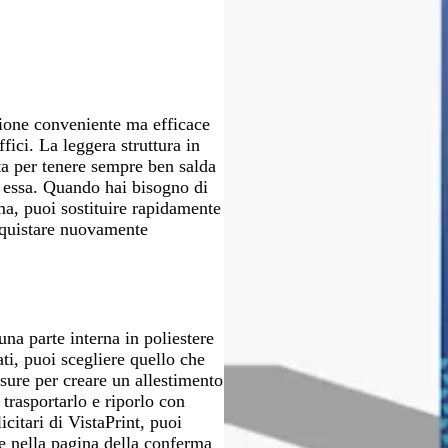
o
s
c
o
i
o
o
c
h
S
t
r
u
i
i
t
e
r
a
e
a
s
o
r
n
t
o
a
a
zione conveniente ma efficace
fici. La leggera struttura in
ta per tenere sempre ben salda
 essa. Quando hai bisogno di
a, puoi sostituire rapidamente
acquistare nuovamente
una parte interna in poliestere
ati, puoi scegliere quello che
isure per creare un allestimento
trasportarlo e riporlo con
icitari di VistaPrint, puoi
e nella pagina della conferma