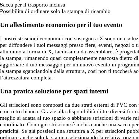
s
r
l
i
r
i
Sacca per il trasporto inclusa
c
o
i
a
o
S
Possibilità di ordinare solo la stampa di ricambio
u
v
i
r
a
e
Un allestimento economico per il tuo evento
o
n
a
I nostri striscioni economici con sostegno a X sono una solu
per diffondere i tuoi messaggi presso fiere, eventi, negozi o uf
alluminio a forma di X, facilissima da assemblare, è progetta
la stampa, rimanendo quasi completamente nascosta dietro di
aggiornare il tuo messaggio per un nuovo evento in programm
la stampa sganciandola dalla struttura, così non ti toccherà 
l’attrezzatura completa.
Una pratica soluzione per spazi interni
Gli striscioni sono composti da due strati esterni di PVC con 
e un retro bianco. Grazie alla disponibilità di tre diversi form
meglio si adatta al tuo spazio o abbinare striscioni di varie m
coordinato. Con ogni striscione è inclusa anche una sacca per 
praticità. Se già possiedi una struttura a X per striscioni pubbl
ordinare anche solo la stampa selezionando la relativa opzion