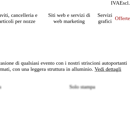
IVA
Incl.
Escl.
nviti, cancelleria e
Siti web e servizi di
Servizi
Offert
articoli per nozze
web marketing
grafici
asione di qualsiasi evento con i nostri striscioni autoportanti
mati, con una leggera struttura in alluminio.
Vedi dettagli
a
Solo stampa
Loading
options