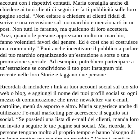
account con i rispettivi contatti. Maria consiglia anche di
chiedere ai tuoi clienti di seguirti e farti pubblicità sulle loro
pagine social. “Non esitare a chiedere ai clienti fidati di
scrivere una recensione sul tuo marchio e menzionarti in un
post. Non tutti lo faranno, ma qualcuno di loro accetterà.
Anzi, quando le persone apprezzano molto un marchio,
fanno volentieri favori del genere. Ed è così che si costruisce
una community.” Puoi anche incentivare il pubblico a parlare
del tuo marchio organizzando un’estrazione a sorte o una
promozione speciale. Ad esempio, potrebbero partecipare a
un’estrazione se condividono il tuo post Instagram più
recente nelle loro Storie e taggano due persone.
Ricordati di includere i link ai tuoi account social sul tuo sito
web o blog, e aggiungi il nome dei tuoi profili social su ogni
mezzo di comunicazione che invii: newsletter via e-mail,
cartoline, menù da asporto e altro. Maria suggerisce anche di
utilizzare l’e-mail marketing per accrescere il seguito sui
social. “Se possiedi una lista di e-mail dei clienti, manda loro
un invito a seguire le tue pagine sui social. Ma, ricorda, le
persone tengono molto al proprio tempo e hanno bisogno di
un buon motivo per seguire un marchio.” Quindi, metti in