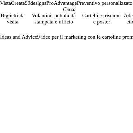
VistaCreate
99designs
ProAdvantage
Preventivo personalizzato
Biglietti da
Volantini, pubblicità
Cartelli, striscioni
Ade
visita
stampata e ufficio
e poster
eti
Ideas and Advice
9 idee per il marketing con le cartoline pro