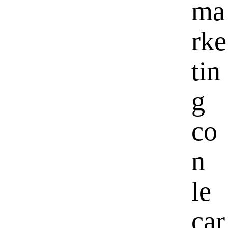
ma
rke
tin
g
co
n
le
car