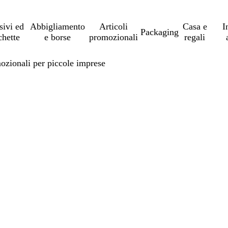
sivi ed
Abbigliamento
Articoli
Casa e
I
Packaging
chette
e borse
promozionali
regali
mozionali per piccole imprese