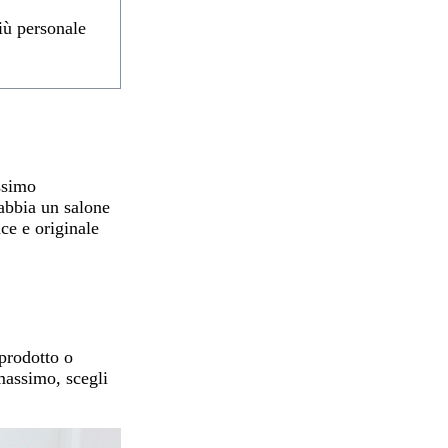
iù personale
ossimo
abbia un salone
ace e originale
 prodotto o
 massimo, scegli