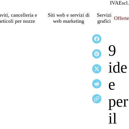
IVA
Incl.
Escl.
nviti, cancelleria e
Siti web e servizi di
Servizi
Offert
articoli per nozze
web marketing
grafici
9
ide
e
per
il