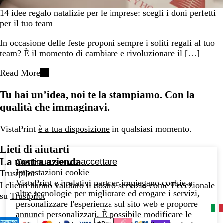
14 idee regalo natalizie per le imprese: scegli i doni perfetti
per il tuo team
In occasione delle feste proponi sempre i soliti regali al tuo
team? È il momento di cambiare e rivoluzionare il […]
Read More
Tu hai un’idea, noi te la stampiamo. Con la
qualità che immaginavi.
VistaPrint
è a tua disposizione
in qualsiasi momento.
Lieti di aiutarti
La nostra azienda
Continua senza accettare
Impostazioni cookie
Trustpilot
VistaPrint e i relativi partner impiegano cookie e
I clienti hanno valutato il nostro servizio come Eccezionale
altre tecnologie per migliorare ed erogare i servizi,
su
Trustpilot
personalizzare l'esperienza sul sito web e proporre
annunci personalizzati. È possibile modificare le