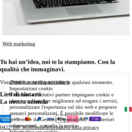
Web marketing
Tu hai un’idea, noi te la stampiamo. Con la
qualità che immaginavi.
Continua senza accettare
VistaPrint
è a tua disposizione
in qualsiasi momento.
Impostazioni cookie
Lieti di aiutarti
VistaPrint e i relativi partner impiegano cookie e
altre tecnologie per migliorare ed erogare i servizi,
La nostra azienda
personalizzare l'esperienza sul sito web e proporre
annunci personalizzati. È possibile modificare le
preferenze da Gestisci impostazioni. Per ulteriori
informazioni, consulta la nostra
0422 188 3650
Home
Informativa sulla privacy
Informativa sui cookie
.