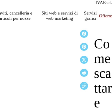
IVA
Incl.
Escl.
nviti, cancelleria e
Siti web e servizi di
Servizi
Offert
articoli per nozze
web marketing
grafici
Co
me
sca
ttar
e