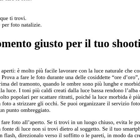
que ti trovi.
 per foto natalizie.
omento giusto per il tuo shoot
i aperti: è molto più facile lavorare con la luce naturale che co
. Prova a fare le foto durante una delle cosiddette “ore d’oro”,
prima del tramonto, quando le ombre sono più lunghe e morbid
la luce. I toni più caldi creati dalla luce bassa rendono l’alba
to popolari per scattare ritratti, poiché la luce morbida è pi
 foto a strizzare gli occhi. Se puoi organizzare il servizio fot
a un punto ombreggiato.
are foto all’aperto. Se ti trovi in un luogo chiuso, evita le po
a fonte di luce non si trovi dietro al soggetto. Se il tuo smartp
flash, direzionalo verso il soffitto o le pareti, in modo da cr