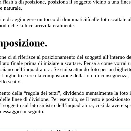
 flash a disposizione, posiziona il soggetto vicino a una fine
ce naturale.
te di aggiungere un tocco di drammaticità alle foto scattate a
modo che la luce arrivi lateralmente.
mposizione.
e ci si riferisce al posizionamento dei soggetti all’interno de
ltato finale prima di iniziare a scattare. Pensa a come vorrai ut
aiano nell’inquadratura. Se stai scattando foto per un bigliett
del biglietto e crea la composizione della foto di conseguenza,
llo scatto.
ento della “regola dei terzi”, dividendo mentalmente la foto in
elle linee di divisione. Per esempio, se il testo è posizionato 
il soggetto sul lato sinistro dell’inquadratura, così da avere sp
 messaggio in seguito.