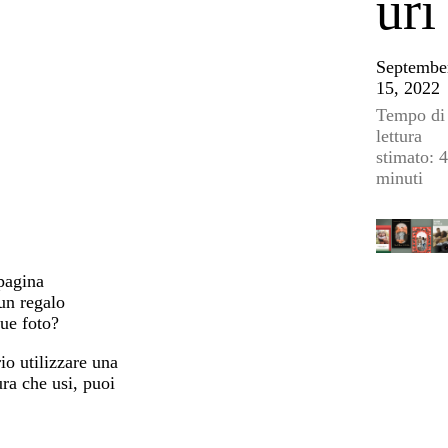
uri
Septembe
15, 2022
Tempo di
lettura
stimato: 4
minuti
 pagina
 un regalo
tue foto?
io utilizzare una
ura che usi, puoi