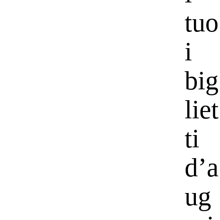
tuo
i
big
liet
ti
d’a
ug