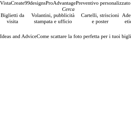
VistaCreate
99designs
ProAdvantage
Preventivo personalizzato
Biglietti da
Volantini, pubblicità
Cartelli, striscioni
Ade
visita
stampata e ufficio
e poster
eti
Ideas and Advice
Come scattare la foto perfetta per i tuoi bigl