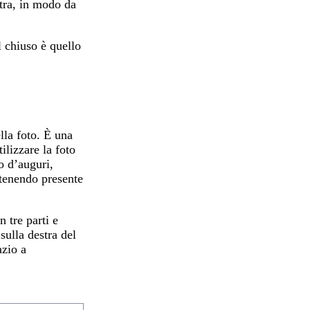
stra, in modo da
l chiuso è quello
lla foto. È una
ilizzare la foto
o d’auguri,
 tenendo presente
 tre parti e
sulla destra del
azio a