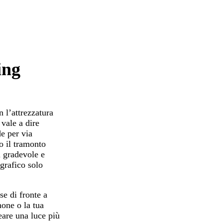
ing
n l’attrezzatura
 vale a dire
e per via
 o il tramonto
ù gradevole e
ografico solo
se di fronte a
hone o la tua
eare una luce più