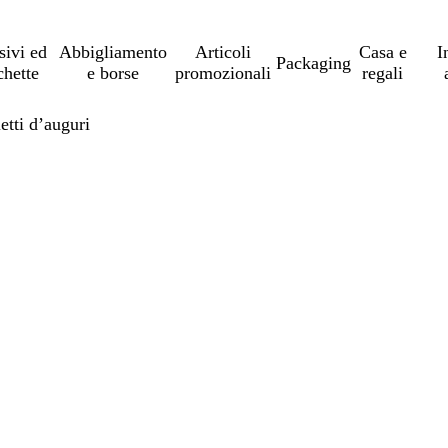
sivi ed
Abbigliamento
Articoli
Casa e
I
Packaging
chette
e borse
promozionali
regali
ietti d’auguri