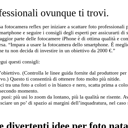
fessionali ovunque ti trovi.
 fotocamera reflex per iniziare a scattare foto professionali pe
martphone e seguire i consigli degli esperti per assicurarti di s
aggior parte delle fotocamere iPhone è di ottima qualità e c
arsa. “Impara a usare la fotocamera dello smartphone. È meglio
e tu non decida di investire in un obiettivo da 2000 €.”
egui questi consigli:
obiettivo. (Controlla le linee guida fornite dal produttore per 
ivo.) Questo ti consentirà di ottenere foto molto più nitide.
ci tra una foto a colori o in bianco e nero, scatta prima a col
un secondo momento.
 puoi: più usi lo zoom da lontano, più la qualità ne risente. Av
asciare un po’ di spazio ai margini dell’inquadratura, nel caso 
e divertenti idee per foto nata