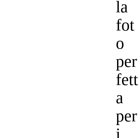
la
fot
o
per
fett
a
per
i