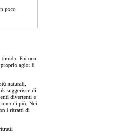
con poco
è timido. Fai una
 proprio agio: li
iù naturali,
nk suggerisce di
nti divertenti e
ciono di più. Nei
 i ritratti di
itratti