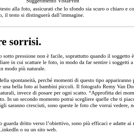
Suggerimento VistaPrint
testo alla foto, assicurati che lo sfondo sia scuro o chiaro e 
, il testo si distinguerà dall’immagine.
 sorrisi.
o sotto pressione non è facile, soprattutto quando il soggetto 
iare in cui scattare le foto, in modo da far sentire i soggetti a
 in modo più naturale.
della spontaneità, perché momenti di questo tipo appariranno p
 una bella foto ai bambini piccoli. Il fotografo Remy Van Do
turali, invece di posare per ogni scatto. “Approfitta dei mome
oto. In un secondo momento potrai scegliere quelle che ti piac
gli saranno cresciuti, sono queste le foto che vorrai vedere, non
o guarda dritto verso l’obiettivo, sono più efficaci e adatte ai r
 LinkedIn o su un sito web.