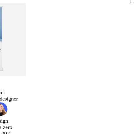
ici
designer
sign
a zero
,00 €