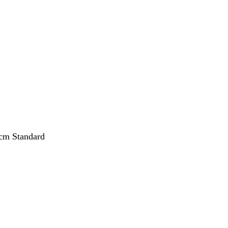
nto
cm Standard
nto