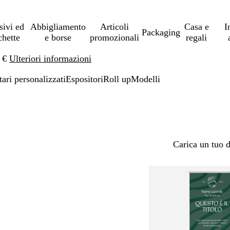
sivi ed
Abbigliamento
Articoli
Casa e
I
Packaging
chette
e borse
promozionali
regali
0 €
Ulteriori informazioni
tari personalizzati
Espositori
Roll up
Modelli
Carica un tuo 