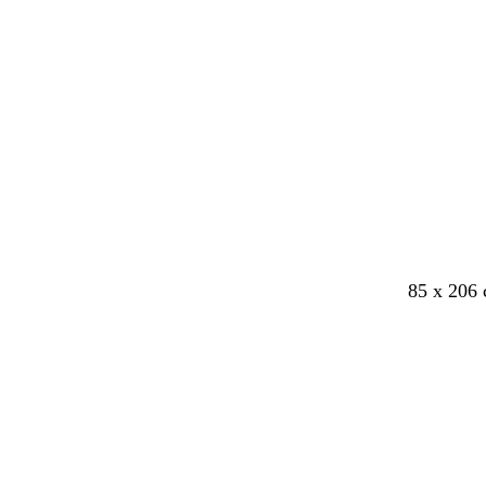
Caricame
in
corso
85 x 206 
Caricame
in
corso