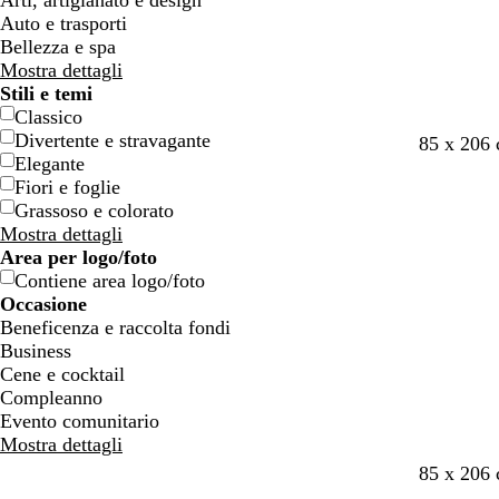
Arti, artigianato e design
n
n
Auto e trasporti
e
e
Bellezza e spa
Mostra dettagli
Stili e temi
Classico
Divertente e stravagante
v
v
m
c
g
85 x 206 
Elegante
e
i
a
r
r
Fiori e foglie
r
n
r
e
i
Grassoso e colorato
d
a
r
m
g
Mostra dettagli
e
c
o
a
i
Area per logo/foto
f
c
n
o
Contiene area logo/foto
o
i
e
c
Occasione
r
a
h
Beneficenza e raccolta fondi
e
i
Business
s
a
Cene e cocktail
t
r
Compleanno
a
o
Evento comunitario
Mostra dettagli
m
v
b
n
t
85 x 206 
a
i
l
e
e