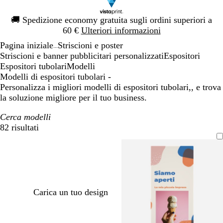
Diapositiva
🚚
Spedizione economy gratuita sugli ordini superiori a
1
60 €
Ulteriori informazioni
di
Pagina iniziale
Striscioni e poster
1
...
Striscioni e banner pubblicitari personalizzati
Espositori
Espositori tubolari
Modelli
Modelli di espositori tubolari -
Personalizza i migliori modelli di espositori tubolari,, e trova
la soluzione migliore per il tuo business.
Cerca modelli
82 risultati
Filtri
Carica un tuo design