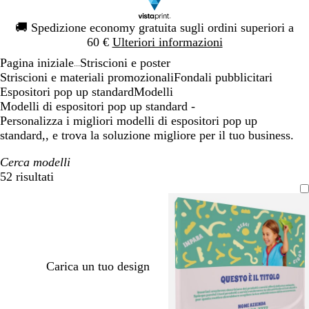
Diapositiva
🚚
Spedizione economy gratuita sugli ordini superiori a
1
60 €
Ulteriori informazioni
di
Pagina iniziale
Striscioni e poster
1
...
Striscioni e materiali promozionali
Fondali pubblicitari
Espositori pop up standard
Modelli
Modelli di espositori pop up standard -
Personalizza i migliori modelli di espositori pop up
standard,, e trova la soluzione migliore per il tuo business.
Cerca modelli
52 risultati
Filtri
Carica un tuo design