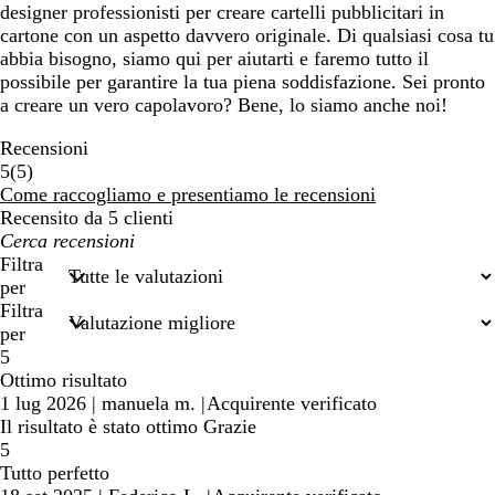
designer professionisti per creare cartelli pubblicitari in
cartone con un aspetto davvero originale. Di qualsiasi cosa tu
abbia bisogno, siamo qui per aiutarti e faremo tutto il
possibile per garantire la tua piena soddisfazione. Sei pronto
a creare un vero capolavoro? Bene, lo siamo anche noi!
Recensioni
5
5
(
5
)
recensioni
Come raccogliamo e presentiamo le recensioni
Recensito da 5 clienti
I
miei
Filtra
termini
per
di
Filtra
ricerca
per
5
Ottimo risultato
1 lug 2026
|
manuela m.
|
Acquirente verificato
Il risultato è stato ottimo Grazie
5
Tutto perfetto