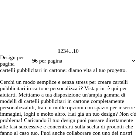
1
2
3
4
10
Pagina
Pagina
Pagina
Pagina
Pagina
Design per
1
2
3
4
10
pagina
cartelli pubblicitari in cartone: diamo vita al tuo progetto.
Cerchi un modo semplice e senza stress per creare cartelli
pubblicitari in cartone personalizzati? Vistaprint è qui per
aiutarti. Mettiamo a tua disposizione un'ampia gamma di
modelli di cartelli pubblicitari in cartone completamente
personalizzabili, tra cui molte opzioni con spazio per inserire
immagini, loghi e molto altro. Hai già un tuo design? Non c'è
problema! Caricando il tuo design puoi passare direttamente
alle fasi successive e concentrarti sulla scelta di prodotti che
fanno al caso tuo. Puoi anche collaborare con uno dei nostri