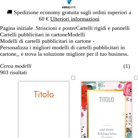
Diapositiva
🚚
Spedizione economy gratuita sugli ordini superiori a
1
60 €
Ulteriori informazioni
di
Pagina iniziale
Striscioni e poster
Cartelli rigidi e pannelli
1
...
Cartelli pubblicitari in cartone
Modelli
Modelli di cartelli pubblicitari in cartone -
Personalizza i migliori modelli di cartelli pubblicitari in
cartone,, e trova la soluzione migliore per il tuo business.
Cerca modelli
(1)
903 risultati
Filtri