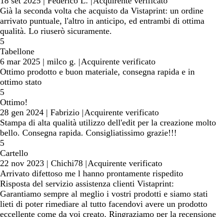
18 set 2025
|
Federico L.
|
Acquirente verificato
Già la seconda volta che acquisto da Vistaprint: un ordine
arrivato puntuale, l'altro in anticipo, ed entrambi di ottima
qualità. Lo riuserò sicuramente.
5
Tabellone
6 mar 2025
|
milco g.
|
Acquirente verificato
Ottimo prodotto e buon materiale, consegna rapida e in
ottimo stato
5
Ottimo!
28 gen 2024
|
Fabrizio
|
Acquirente verificato
Stampa di alta qualità utilizzo dell'edit per la creazione molto
bello. Consegna rapida. Consigliatissimo grazie!!!
5
Cartello
22 nov 2023
|
Chichi78
|
Acquirente verificato
Arrivato difettoso me l hanno prontamente rispedito
Risposta del servizio assistenza clienti Vistaprint:
Garantiamo sempre al meglio i vostri prodotti e siamo stati
lieti di poter rimediare al tutto facendovi avere un prodotto
eccellente come da voi creato. Ringraziamo per la recensione