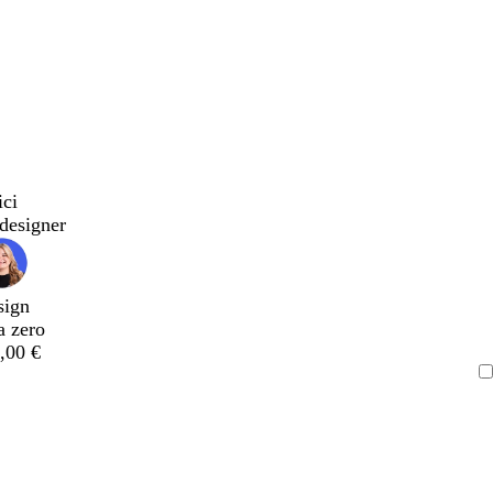
ici
designer
sign
a zero
,00 €