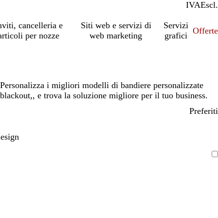
IVA
Incl.
Escl.
nviti, cancelleria e
Siti web e servizi di
Servizi
Offert
articoli per nozze
web marketing
grafici
Personalizza i migliori modelli di bandiere personalizzate
blackout,, e trova la soluzione migliore per il tuo business.
Preferiti
design