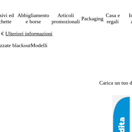
sivi ed
Abbigliamento
Articoli
Casa e
I
Packaging
chette
e borse
promozionali
regali
0 €
Ulteriori informazioni
zzate blackout
Modelli
Carica un tuo 