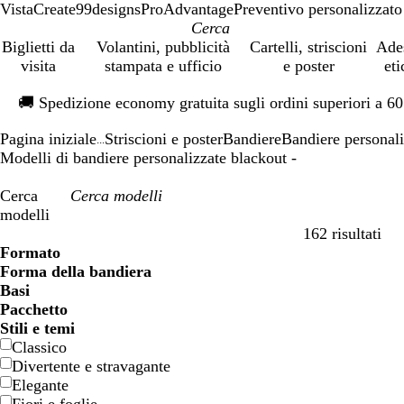
VistaCreate
99designs
ProAdvantage
Preventivo personalizzato
Biglietti da
Volantini, pubblicità
Cartelli, striscioni
Ade
visita
stampata e ufficio
e poster
eti
Diapositiva
🚚
Spedizione economy gratuita sugli ordini superiori a 6
1
di
Pagina iniziale
Striscioni e poster
Bandiere
Bandiere personali
1
...
Modelli di bandiere personalizzate blackout -
Cerca
modelli
162 risultati
Filtri
Formato
Forma della bandiera
Basi
Pacchetto
Stili e temi
Classico
Divertente e stravagante
Elegante