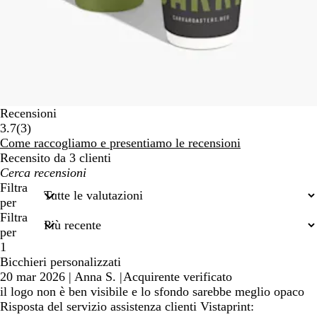
Recensioni
3
3.7
(
3
)
recensioni
Come raccogliamo e presentiamo le recensioni
Recensito da 3 clienti
I
miei
Filtra
termini
per
di
Filtra
ricerca
per
1
Bicchieri personalizzati
20 mar 2026
|
Anna S.
|
Acquirente verificato
il logo non è ben visibile e lo sfondo sarebbe meglio opaco
Risposta del servizio assistenza clienti Vistaprint: