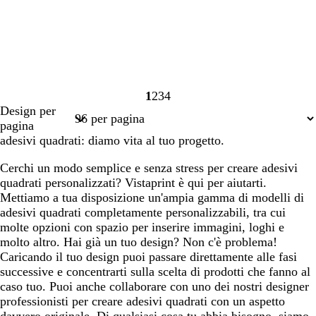
1
2
3
4
Pagina
Pagina
Pagina
Pagina
Design per
1
2
3
4
pagina
adesivi quadrati: diamo vita al tuo progetto.
Cerchi un modo semplice e senza stress per creare adesivi
quadrati personalizzati? Vistaprint è qui per aiutarti.
Mettiamo a tua disposizione un'ampia gamma di modelli di
adesivi quadrati completamente personalizzabili, tra cui
molte opzioni con spazio per inserire immagini, loghi e
molto altro. Hai già un tuo design? Non c'è problema!
Caricando il tuo design puoi passare direttamente alle fasi
successive e concentrarti sulla scelta di prodotti che fanno al
caso tuo. Puoi anche collaborare con uno dei nostri designer
professionisti per creare adesivi quadrati con un aspetto