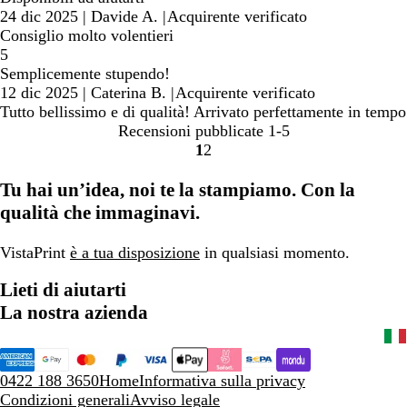
24 dic 2025
|
Davide A.
|
Acquirente verificato
Consiglio molto volentieri
5
Semplicemente stupendo!
12 dic 2025
|
Caterina B.
|
Acquirente verificato
Tutto bellissimo e di qualità! Arrivato perfettamente in tempo
Recensioni pubblicate
1-5
1
2
Vai
Vai
alla
alla
Tu hai un’idea, noi te la stampiamo. Con la
pagina
pagina
qualità che immaginavi.
VistaPrint
è a tua disposizione
in qualsiasi momento.
Lieti di aiutarti
La nostra azienda
0422 188 3650
Home
Informativa sulla privacy
Condizioni generali
Avviso legale