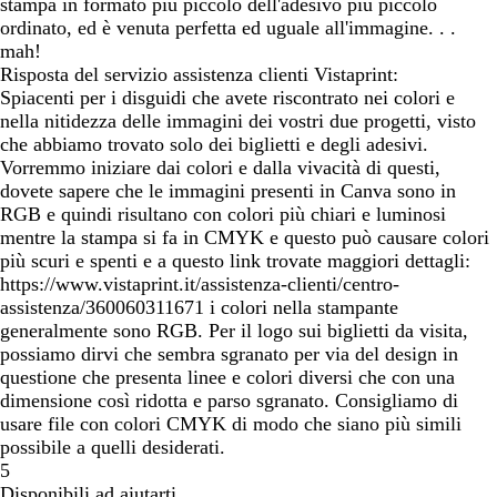
stampa in formato più piccolo dell'adesivo più piccolo
ordinato, ed è venuta perfetta ed uguale all'immagine. . .
mah!
Risposta del servizio assistenza clienti Vistaprint:
Spiacenti per i disguidi che avete riscontrato nei colori e
nella nitidezza delle immagini dei vostri due progetti, visto
che abbiamo trovato solo dei biglietti e degli adesivi.
Vorremmo iniziare dai colori e dalla vivacità di questi,
dovete sapere che le immagini presenti in Canva sono in
RGB e quindi risultano con colori più chiari e luminosi
mentre la stampa si fa in CMYK e questo può causare colori
più scuri e spenti e a questo link trovate maggiori dettagli:
https://www.vistaprint.it/assistenza-clienti/centro-
assistenza/360060311671 i colori nella stampante
generalmente sono RGB. Per il logo sui biglietti da visita,
possiamo dirvi che sembra sgranato per via del design in
questione che presenta linee e colori diversi che con una
dimensione così ridotta e parso sgranato. Consigliamo di
usare file con colori CMYK di modo che siano più simili
possibile a quelli desiderati.
5
Disponibili ad aiutarti