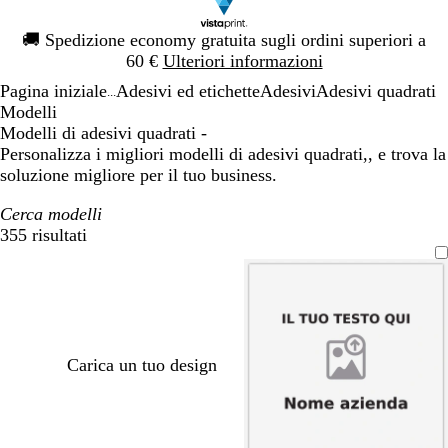
Diapositiva
🚚
Spedizione economy gratuita sugli ordini superiori a
1
60 €
Ulteriori informazioni
di
Pagina iniziale
Adesivi ed etichette
Adesivi
Adesivi quadrati
1
...
Modelli
Modelli di adesivi quadrati -
Personalizza i migliori modelli di adesivi quadrati,, e trova la
soluzione migliore per il tuo business.
Cerca modelli
355 risultati
Filtri
Carica un tuo design