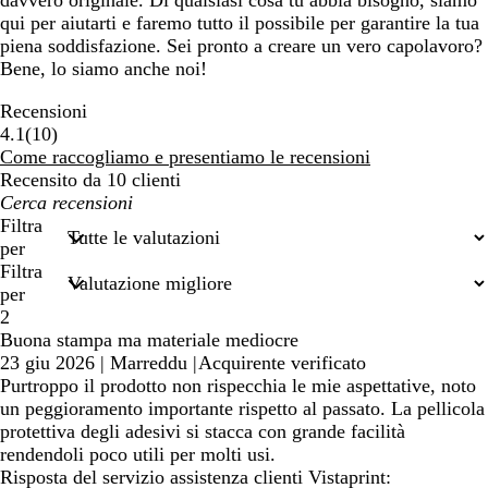
davvero originale. Di qualsiasi cosa tu abbia bisogno, siamo
qui per aiutarti e faremo tutto il possibile per garantire la tua
piena soddisfazione. Sei pronto a creare un vero capolavoro?
Bene, lo siamo anche noi!
Recensioni
10
4.1
(
10
)
recensioni
Come raccogliamo e presentiamo le recensioni
Recensito da 10 clienti
I
miei
Filtra
termini
per
di
Filtra
ricerca
per
2
Buona stampa ma materiale mediocre
23 giu 2026
|
Marreddu
|
Acquirente verificato
Purtroppo il prodotto non rispecchia le mie aspettative, noto
un peggioramento importante rispetto al passato. La pellicola
protettiva degli adesivi si stacca con grande facilità
rendendoli poco utili per molti usi.
Risposta del servizio assistenza clienti Vistaprint: