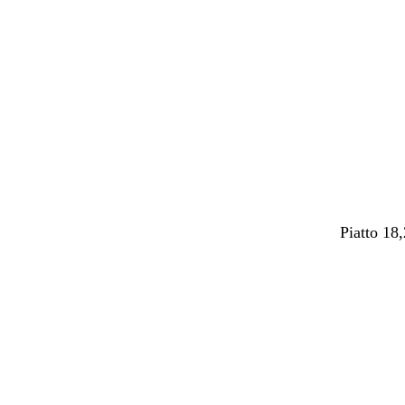
Caricame
in
corso
Piatto 18
Caricame
in
corso