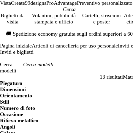
VistaCreate
99designs
ProAdvantage
Preventivo personalizzato
Biglietti da
Volantini, pubblicità
Cartelli, striscioni
Ade
visita
stampata e ufficio
e poster
eti
Diapositiva
🚚
Spedizione economy gratuita sugli ordini superiori a 6
1
di
Pagina iniziale
Articoli di cancelleria per uso personale
Inviti e
1
Inviti e biglietti
Cerca
modelli
13 risultati
Mat
Filtri
Piegatura
Dimensioni
Orientamento
Stili
Numero di foto
Occasione
Rilievo metallico
Angoli