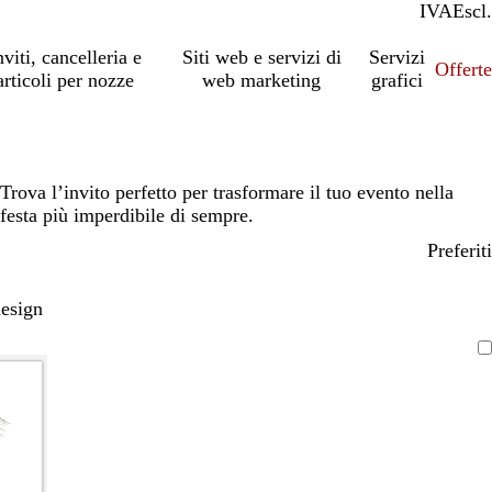
IVA
Incl.
Escl.
nviti, cancelleria e
Siti web e servizi di
Servizi
Offert
articoli per nozze
web marketing
grafici
Trova l’invito perfetto per trasformare il tuo evento nella
festa più imperdibile di sempre.
Preferiti
design