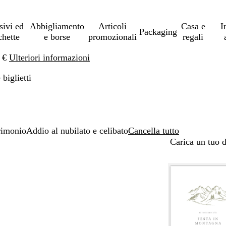
sivi ed
Abbigliamento
Articoli
Casa e
I
Packaging
chette
e borse
promozionali
regali
0 €
Ulteriori informazioni
 biglietti
rimonio
Addio al nubilato e celibato
Cancella tutto
Carica un tuo 