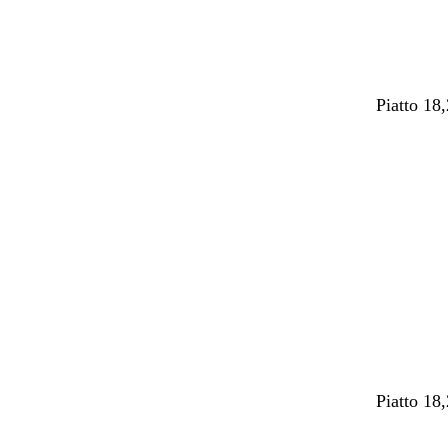
Piatto 18
Caricame
in
corso
Piatto 18