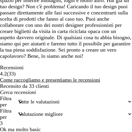
spazio per inserire immagini, loghi e molto altro. Hai già un
tuo design? Non c'è problema! Caricando il tuo design puoi
passare direttamente alle fasi successive e concentrarti sulla
scelta di prodotti che fanno al caso tuo. Puoi anche
collaborare con uno dei nostri designer professionisti per
creare biglietti da visita in carta riciclata opaca con un
aspetto davvero originale. Di qualsiasi cosa tu abbia bisogno,
siamo qui per aiutarti e faremo tutto il possibile per garantire
la tua piena soddisfazione. Sei pronto a creare un vero
capolavoro? Bene, lo siamo anche noi!
Recensioni
33
4.2
(
33
)
recensioni
Come raccogliamo e presentiamo le recensioni
Recensito da 33 clienti
I
miei
Filtra
termini
per
di
Filtra
ricerca
per
3
Ok ma molto basic