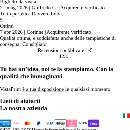
Biglietti da visita
21 mag 2026
|
Goffredo C.
|
Acquirente verificato
Tutto perfetto. Davvero bravi.
5
Ottimi
7 apr 2026
|
Corinne
|
Acquirente verificato
Qualità ottima, e soddisfatta anche delle tempistiche di
consegna. Consigliato.
Recensioni pubblicate
1-5
1
2
3
Vai
Vai
Vai
alla
alla
alla
Tu hai un’idea, noi te la stampiamo. Con la
pagina
pagina
pagina
qualità che immaginavi.
VistaPrint
è a tua disposizione
in qualsiasi momento.
Lieti di aiutarti
La nostra azienda