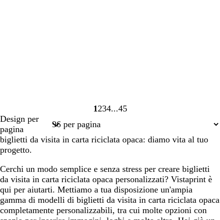
1
2
3
4
45
Pagina
Pagina
Pagina
Pagina
Pagina
Design per
1
2
3
4
45
pagina
biglietti da visita in carta riciclata opaca: diamo vita al tuo
progetto.
Cerchi un modo semplice e senza stress per creare biglietti
da visita in carta riciclata opaca personalizzati? Vistaprint è
qui per aiutarti. Mettiamo a tua disposizione un'ampia
gamma di modelli di biglietti da visita in carta riciclata opaca
completamente personalizzabili, tra cui molte opzioni con