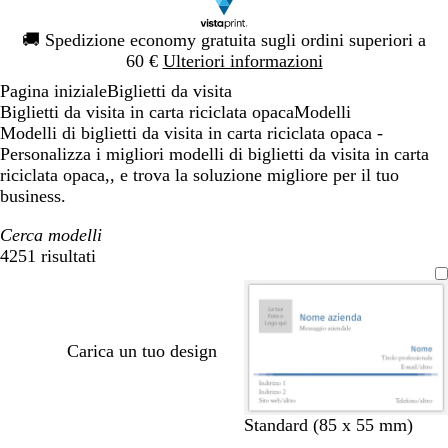
Diapositiva
🚚
Spedizione economy gratuita sugli ordini superiori a
1
60 €
Ulteriori informazioni
di
Pagina iniziale
Biglietti da visita
1
Biglietti da visita in carta riciclata opaca
Modelli
Modelli di biglietti da visita in carta riciclata opaca -
Personalizza i migliori modelli di biglietti da visita in carta
riciclata opaca,, e trova la soluzione migliore per il tuo
business.
Cerca modelli
4251 risultati
Filtri
Carica un tuo design
b
g
f
r
Standard (85 x 55 mm)
l
r
o
o